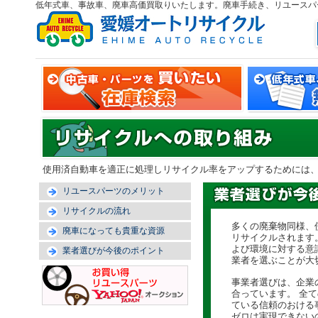
低年式車、事故車、廃車高価買取りいたします。廃車手続き、リユースパ
使用済自動車を適正に処理しリサイクル率をアップするためには
リユースパーツのメリット
リサイクルの流れ
多くの廃棄物同様、
廃車になっても貴重な資源
リサイクルされます
よび環境に対する意
業者選びが今後のポイント
業者を選ぶことが大
事業者選びは、企業
合っています。 全
ている信頼のおける
ゼロは実現できない